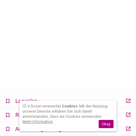
Lageplan
V:Scout verwendet
Cookies
. Mit der Nutzung
unserer Dienste erklären Sie sich damit
Raum buchen
einverstanden, dass wir Cookies verwenden.
Zentralbibliothek
Mehr Information
Okay
Ebene E2
Auslastung anzeigen